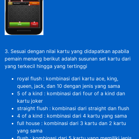
3. Sesuai dengan nilai kartu yang didapatkan apabila
pemain menang berikut adalah susunan set kartu dari
yang terkecil hingga yang tertinggi
royal flush : kombinasi dari kartu ace, king,
queen, jack, dan 10 dengan jenis yang sama
5 of a kind : kombinasi dari four of a kind dan
kartu joker
straight flush : kombinasi dari straight dan flush
4 of a kind : kombinasi dari 4 kartu yang sama
full house : kombinasi dari 3 kartu dan 2 kartu
yang sama
flush : kombinasi dari 5 kartu yang memiliki jenis