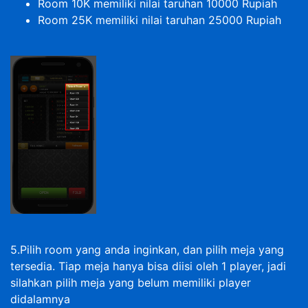
Room 10K memiliki nilai taruhan 10000 Rupiah
Room 25K memiliki nilai taruhan 25000 Rupiah
5.Pilih room yang anda inginkan, dan pilih meja yang
tersedia. Tiap meja hanya bisa diisi oleh 1 player, jadi
silahkan pilih meja yang belum memiliki player
didalamnya