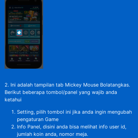
2. Ini adalah tampilan tab Mickey Mouse Bolatangkas.
Berikut beberapa tombol/panel yang wajib anda
ketahui
Setting, pilih tombol ini jika anda ingin mengubah
pengaturan Game
Info Panel, disini anda bisa melihat info user id,
jumlah koin anda, nomor meja.