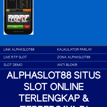
LINK ALPHASLOT88
KALKULATOR PARLAY
LIVE RTP SLOT
ZONA ALPHASLOT88
SLOT DEMO
ANTI BLOKIR
ALPHASLOT88 SITUS
SLOT ONLINE
TERLENGKAP &